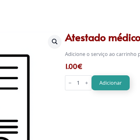
Atestado médico
Adicione o serviço ao carrinho
1.00
€
Quantidade
de
Adicionar
Atestado
médico:
carta
de
condução